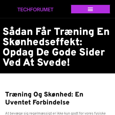
Sådan Får Træning En
Skønhedseffekt:
Opdag De Gode Sider
Ved At Svede!
Træning Og Skønhed: En
Uventet Forbindelse
At bevæge sig regelmæssigt er ikke kun godt for vores fysiske