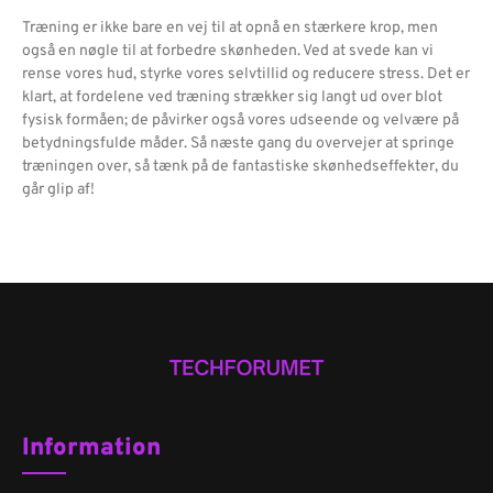
Træning er ikke bare en vej til at opnå en stærkere krop, men
også en nøgle til at forbedre skønheden. Ved at svede kan vi
rense vores hud, styrke vores selvtillid og reducere stress. Det er
klart, at fordelene ved træning strækker sig langt ud over blot
fysisk formåen; de påvirker også vores udseende og velvære på
betydningsfulde måder. Så næste gang du overvejer at springe
træningen over, så tænk på de fantastiske skønhedseffekter, du
går glip af!
Information