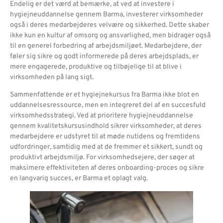
Endelig er det værd at bemærke, at ved at investere i
hygiejneuddannelse gennem Barma, investerer virksomheder
også i deres medarbejderes velvære og sikkerhed. Dette skaber
ikke kun en kultur af omsorg og ansvarlighed, men bidrager også
til en generel forbedring af arbejdsmiljøet. Medarbejdere, der
føler sig sikre og godt informerede på deres arbejdsplads, er
mere engagerede, produktive og tilbøjelige til at blive i
virksomheden på lang sigt.
Sammenfattende er et hygiejnekursus fra Barma ikke blot en
uddannelsesressource, men en integreret del af en succesfuld
virksomhedsstrategi. Ved at prioritere hygiejneuddannelse
gennem kvalitetskursusindhold sikrer virksomheder, at deres
medarbejdere er udstyret til at møde nutidens og fremtidens
udfordringer, samtidig med at de fremmer et sikkert, sundt og
produktivt arbejdsmiljø. For virksomhedsejere, der søger at
maksimere effektiviteten af deres onboarding-proces og sikre
en langvarig succes, er Barma et oplagt valg.