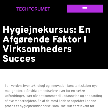
Hygiejnekursus: En
Afgørende Faktor I
Virksomheders
Succes
I en verden, hvor teknologi og innovation konstant skaber nye
muligheder, står virksomhedsejere over for en række
udfordringer, især når det kommer til uddannelse og onboarding
af nye medarbejdere. En af de mest kritiske aspekter i denne
proces er hygiejneuddannelse, som ikke kun er relevant for