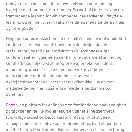
fødevarebranchen, men for enhver sektor, hvor renhed og
hygiejne er afgørende. Her kommer Barma ind i billedet som en
fremragende løsning for virksomheder, der ønsker at udnytte e-
learning og online kurser til at styrke deres medarbejderes viden
og færdigheder.
Hygiejnekursus er ikke bare en formalitet, men en nødvendighed
i nutidens arbejdsmarked. Uanset om det drejer sig om
restauranter, hospitaler, produktionsvirksomheder eller
kontorer, spiller hygiejne en central rolle i at sikre et sikkert og
sundt arbejdsmiljø. Ved at integrere hygiejnekurser i deres
onboarding-proces, kan virksomheder sikre, at deres
medarbejdere er fuldt uddannede i de seneste
hygiejnestandarder og -praksisser, hvilket ikke kun gavner
medarbejderne, men også virksomhedens omdømme og
bundlinje.
Barma
, en platform for onlinekurser, forstår denne nødvendighed
og tilbyder en række hygiejnekurser, der er skræddersyet til
forskellige brancher. Disse kurser er designet til at være
engagerende, informative og let tilgængelige, hvilket gør dem
ideelle for travle virksomhedsejere, der ønsker at sikre en hurtig