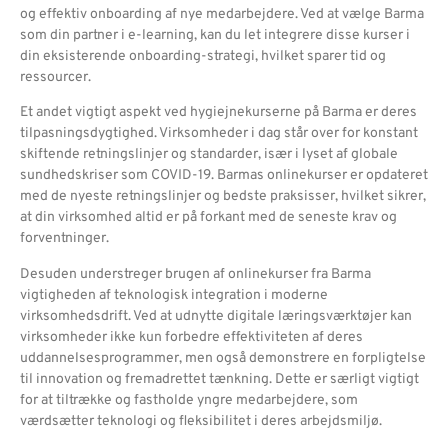
og effektiv onboarding af nye medarbejdere. Ved at vælge Barma
som din partner i e-learning, kan du let integrere disse kurser i
din eksisterende onboarding-strategi, hvilket sparer tid og
ressourcer.
Et andet vigtigt aspekt ved hygiejnekurserne på Barma er deres
tilpasningsdygtighed. Virksomheder i dag står over for konstant
skiftende retningslinjer og standarder, især i lyset af globale
sundhedskriser som COVID-19. Barmas onlinekurser er opdateret
med de nyeste retningslinjer og bedste praksisser, hvilket sikrer,
at din virksomhed altid er på forkant med de seneste krav og
forventninger.
Desuden understreger brugen af onlinekurser fra Barma
vigtigheden af teknologisk integration i moderne
virksomhedsdrift. Ved at udnytte digitale læringsværktøjer kan
virksomheder ikke kun forbedre effektiviteten af deres
uddannelsesprogrammer, men også demonstrere en forpligtelse
til innovation og fremadrettet tænkning. Dette er særligt vigtigt
for at tiltrække og fastholde yngre medarbejdere, som
værdsætter teknologi og fleksibilitet i deres arbejdsmiljø.