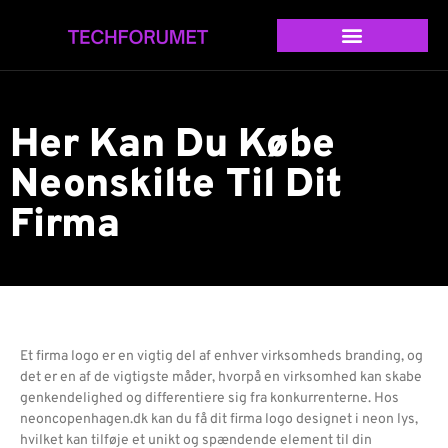
Her Kan Du Købe
Neonskilte Til Dit
Firma
Et firma logo er en vigtig del af enhver virksomheds branding, og
det er en af ​​de vigtigste måder, hvorpå en virksomhed kan skabe
genkendelighed og differentiere sig fra konkurrenterne. Hos
neoncopenhagen.dk kan du få dit firma logo designet i neon lys,
hvilket kan tilføje et unikt og spændende element til din