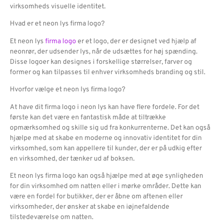
virksomheds visuelle identitet.
Hvad er et neon lys firma logo?
Et neon lys
firma logo
er et logo, der er designet ved hjælp af
neonrør, der udsender lys, når de udsættes for høj spænding.
Disse logoer kan designes i forskellige størrelser, farver og
former og kan tilpasses til enhver virksomheds branding og stil.
Hvorfor vælge et neon lys firma logo?
At have dit firma logo i neon lys kan have flere fordele. For det
første kan det være en fantastisk måde at tiltrække
opmærksomhed og skille sig ud fra konkurrenterne. Det kan også
hjælpe med at skabe en moderne og innovativ identitet for din
virksomhed, som kan appellere til kunder, der er på udkig efter
en virksomhed, der tænker ud af boksen.
Et neon lys firma logo kan også hjælpe med at øge synligheden
for din virksomhed om natten eller i mørke områder. Dette kan
være en fordel for butikker, der er åbne om aftenen eller
virksomheder, der ønsker at skabe en iøjnefaldende
tilstedeværelse om natten.