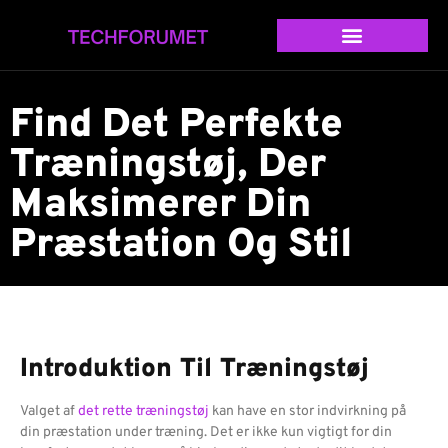
Find Det Perfekte
Træningstøj, Der
Maksimerer Din
Præstation Og Stil
Introduktion Til Træningstøj
Valget af
det rette træningstøj
kan have en stor indvirkning på
din præstation under træning. Det er ikke kun vigtigt for din