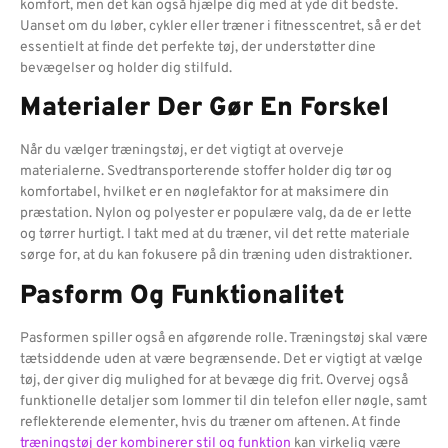
komfort, men det kan også hjælpe dig med at yde dit bedste.
Uanset om du løber, cykler eller træner i fitnesscentret, så er det
essentielt at finde det perfekte tøj, der understøtter dine
bevægelser og holder dig stilfuld.
Materialer Der Gør En Forskel
Når du vælger træningstøj, er det vigtigt at overveje
materialerne. Svedtransporterende stoffer holder dig tør og
komfortabel, hvilket er en nøglefaktor for at maksimere din
præstation. Nylon og polyester er populære valg, da de er lette
og tørrer hurtigt. I takt med at du træner, vil det rette materiale
sørge for, at du kan fokusere på din træning uden distraktioner.
Pasform Og Funktionalitet
Pasformen spiller også en afgørende rolle. Træningstøj skal være
tætsiddende uden at være begrænsende. Det er vigtigt at vælge
tøj, der giver dig mulighed for at bevæge dig frit. Overvej også
funktionelle detaljer som lommer til din telefon eller nøgle, samt
reflekterende elementer, hvis du træner om aftenen. At finde
træningstøj der kombinerer stil og funktion
kan virkelig være